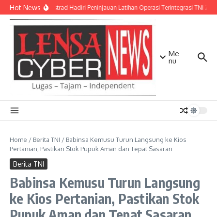
Lewati ke konten
Hot News
Pangkostrad Hadiri Peninjauan Latihan Operasi Terintegrasi TNI 2026
Me
nu
Home
/
Berita TNI
/
Babinsa Kemusu Turun Langsung ke Kios
Pertanian, Pastikan Stok Pupuk Aman dan Tepat Sasaran
Berita TNI
Babinsa Kemusu Turun Langsung
ke Kios Pertanian, Pastikan Stok
Pupuk Aman dan Tepat Sasaran