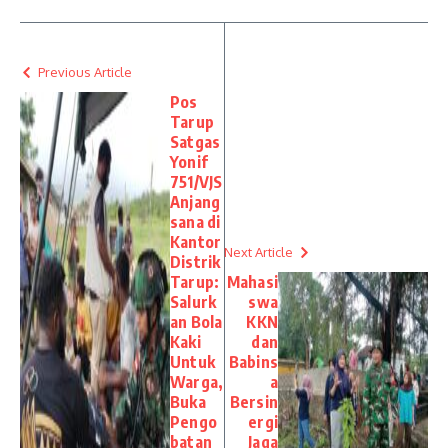
Previous Article
Pos
Tarup
Satgas
Yonif
751/VJS
Anjang
sana di
Kantor
Next Article
Distrik
Tarup:
Mahasi
Salurk
swa
an Bola
KKN
Kaki
dan
Untuk
Babins
Warga,
a
Buka
Bersin
Pengo
ergi
batan
Jaga