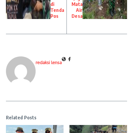
di
Mata
Tenda
Air
Pos
Desa
redaksi lensa
Related Posts