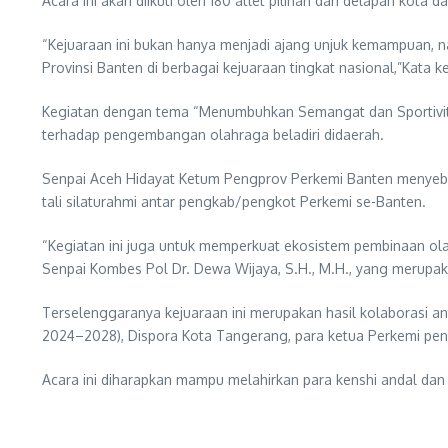
Acara ini akan diikuti oleh 180 atlet pilihan dari delapan kot
“Kejuaraan ini bukan hanya menjadi ajang unjuk kemampuan, 
Provinsi Banten di berbagai kejuaraan tingkat nasional,”Kata 
Kegiatan dengan tema “Menumbuhkan Semangat dan Sportivitas
terhadap pengembangan olahraga beladiri didaerah.
Senpai Aceh Hidayat Ketum Pengprov Perkemi Banten menyebut k
tali silaturahmi antar pengkab/pengkot Perkemi se-Banten.
“Kegiatan ini juga untuk memperkuat ekosistem pembinaan olahr
Senpai Kombes Pol Dr. Dewa Wijaya, S.H., M.H., yang merupa
Terselenggaranya kejuaraan ini merupakan hasil kolaborasi
2024–2028), Dispora Kota Tangerang, para ketua Perkemi pe
Acara ini diharapkan mampu melahirkan para kenshi andal da