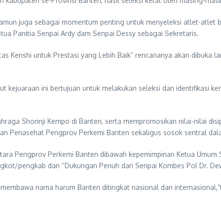
a dan kabupaten se-Provinsi Banten, hasil seleksi ketat oleh masing-
namun juga sebagai momentum penting untuk menyeleksi atlet-atlet 
ketua Panitia Senpai Ardy dam Senpai Dessy sebagai Sekretaris.
 Kenshi untuk Prestasi yang Lebih Baik” rencananya akan dibuka l
ejuaraan ini bertujuan untuk melakukan seleksi dan identifikasi ken
aga Shorinji Kempo di Banten, serta mempromosikan nilai-nilai disip
kan Penasehat Pengprov Perkemi Banten sekaligus sosok sentral da
 antara Pengprov Perkemi Banten dibawah kepemimpinan Ketua Umum S
ngkot/pengkab dan “Dukungan Penuh dari Senpai Kombes Pol Dr. Dew
n membawa nama harum Banten ditingkat nasional dan internasional,