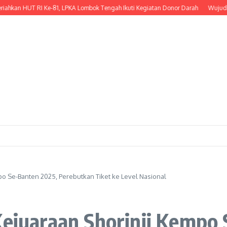
n HUT RI Ke-81, LPKA Lombok Tengah Ikuti Kegiatan Donor Darah
Wujud Kepedu
po Se-Banten 2025, Perebutkan Tiket ke Level Nasional
Kejuaraan Shorinji Kempo