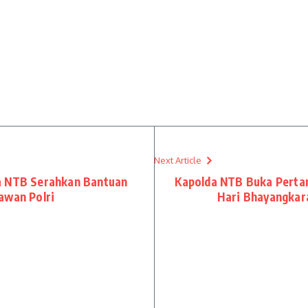
Next Article
a NTB Serahkan Bantuan
Kapolda NTB Buka Perta
awan Polri
Hari Bhayangkar