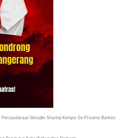
Persaudaraan Beladiri Shorinji Kempo Se-Provinsi Banten