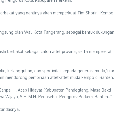
masing Pengurus Kota/Kabupaten Perkemi.
berbakat yang nantinya akan memperkuat Tim Shorinji Kempo
angsung oleh Wali Kota Tangerang, sebagai bentuk dukungan
shi berbakat sebagai calon atlet provinsi, serta mempererat
lin, ketangguhan, dan sportivitas kepada generasi muda,”ujar
lam mendorong pembinaan atlet-atlet muda kempo di Banten.
enpai H. Acep Hidayat (Kabupaten Pandeglang, Masa Bakti
a Wijaya, S.H.,M.H. Penasehat Pengprov Perkemi Banten..”
”tandasnya.