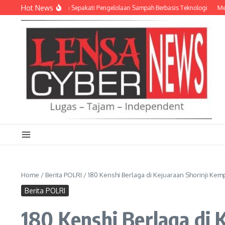
Lewati ke konten
Hot News
 dan Empat Pemda Sepakati Pengelolaan Sampah Berbasis Teknologi
Meriahka
Home
/
Berita POLRI
/
180 Kenshi Berlaga di Kejuaraan Shorinji Kem
Berita POLRI
180 Kenshi Berlaga di 