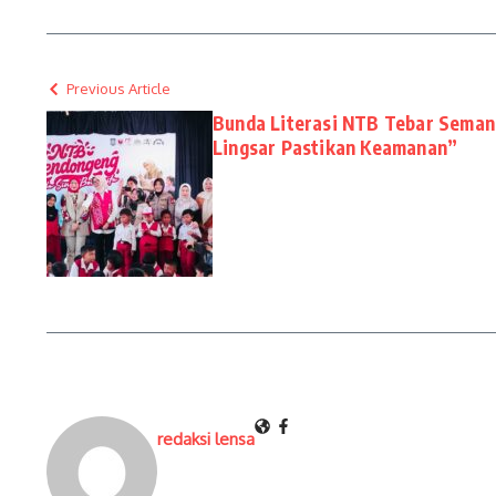
Previous Article
Bunda Literasi NTB Tebar Sema
Lingsar Pastikan Keamanan”
redaksi lensa