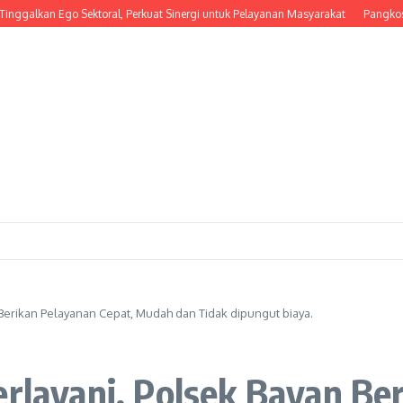
n Ego Sektoral, Perkuat Sinergi untuk Pelayanan Masyarakat
Pangkostrad Hadi
 Berikan Pelayanan Cepat, Mudah dan Tidak dipungut biaya.
erlayani, Polsek Bayan Be