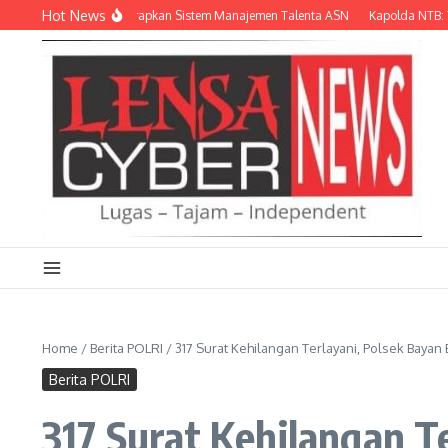
Lewati ke konten
Hot News
angkah Lagi Terapkan Sistem Manajemen Talenta ASN
Kapolda NTB: Tinggalka
Home
/
Berita POLRI
/
317 Surat Kehilangan Terlayani, Polsek Bayan
Berita POLRI
317 Surat Kehilangan T