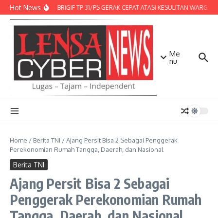
Lewati ke konten
Hot News
DENMA BRIGIF TP 31/PS GERAK CEPAT ATASI KESULITAN WARGA, D
Me
nu
Home
/
Berita TNI
/
Ajang Persit Bisa 2 Sebagai Penggerak
Perekonomian Rumah Tangga, Daerah, dan Nasional
Berita TNI
Ajang Persit Bisa 2 Sebagai
Penggerak Perekonomian Rumah
Tangga, Daerah, dan Nasional