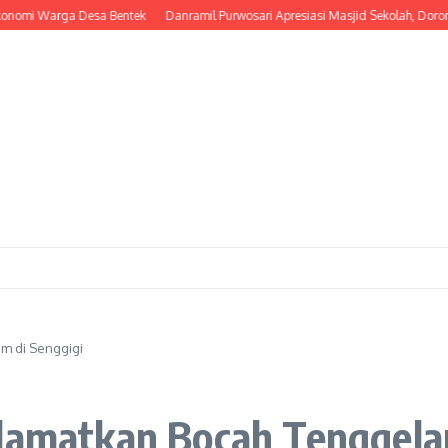
Warga Desa Bentek
Danramil Purwosari Apresiasi Masjid Sekolah, Dorong Lahir
m di Senggigi
elamatkan Bocah Tenggela