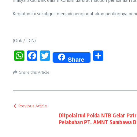
masyarakat, baik dalam kondisi darurat maupun pembinaan ru
Kegiatan ini sekaligus menjadi pengingat akan pentingnya pen
(Orik / LCN)
WhatsApp
Facebook
Twitter
Share
Share
Share this Article
Previous Article
Ditpolairud Polda NTB Gelar Patr
Pelabuhan PT. AMNT Sumbawa B