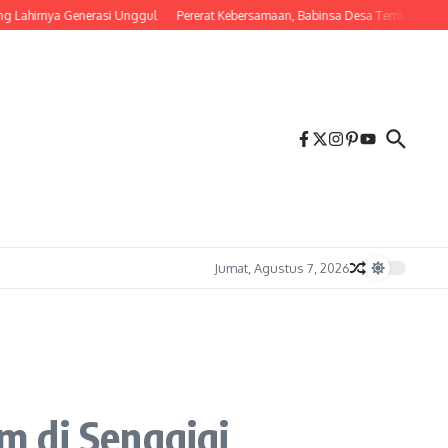
nya Generasi Unggul
Pererat Kebersamaan, Babinsa Desa Tembalang Ajak Warga
Jumat, Agustus 7, 2026
m di Senggigi