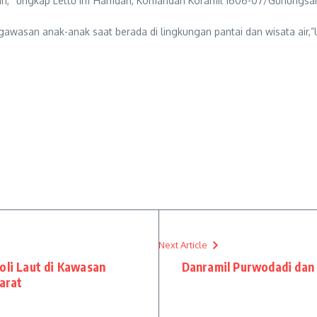
tin, “ungkap Lettu Inf Hamdan, Komandan Koramil 1606-07/Gunungsar
gawasan anak-anak saat berada di lingkungan pantai dan wisata air,”
Next Article
oli Laut di Kawasan
Danramil Purwodadi dan
arat