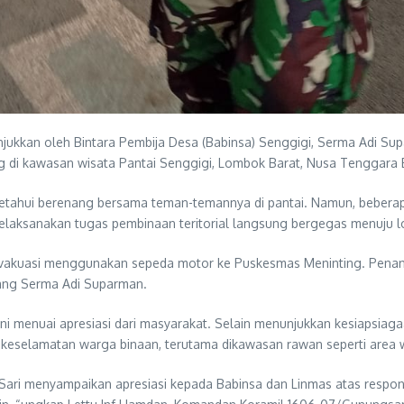
njukkan oleh Bintara Pembija Desa (Babinsa) Senggigi, Serma Adi S
 di kawasan wisata Pantai Senggigi, Lombok Barat, Nusa Tenggara B
ketahui berenang bersama teman-temannya di pantai. Namun, beberapa
 melaksanakan tugas pembinaan teritorial langsung bergegas menuju
 dievakuasi menggunakan sepeda motor ke Puskesmas Meninting. Pen
erang Serma Adi Suparman.
ini menuai apresiasi dari masyarakat. Selain menunjukkan kesiapsiagaa
keselamatan warga binaan, terutama dikawasan rawan seperti area w
ri menyampaikan apresiasi kepada Babinsa dan Linmas atas respon 