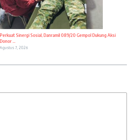
Perkuat Sinergi Sosial, Danramil 089/20 Gempol Dukung Aksi
Donor ...
Agustus 7, 2026