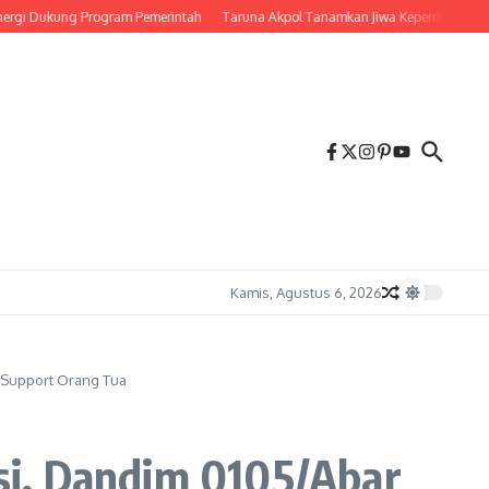
Dukung Program Pemerintah
Taruna Akpol Tanamkan Jiwa Kepemimpinan Melalui
Kamis, Agustus 6, 2026
n Support Orang Tua
si, Dandim 0105/Abar