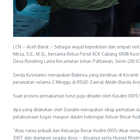
LCN – Aceh Barat – Sebagai wujud kepedulian dan empati ser
Mirza, S.E., M.Si., bersama Ketua Persit KCK Cabang XXVIII K
Desa Rundeng Lama Kecamatan Johan Pahlawan, Senin (28/0
Serda Kusmanto merupakan Babinsa yang berdinas di Koramil 
perawatan selama 2 Minggu di RSUD Zaenal Abidin Banda Ace
Saat prosesi pemakaman turut juga dihadiri oleh Kasdim 0105
Apa yang dilakukan oleh Dandim merupakan sikap perhatian d
pelaksanaan tugas maupun dalam hubungan Keluar Besar Kod
“Atas nama pribadi dan Keluarga Besar Kodim 0105/Abar meny
SWT dan diampuni segala dosa – dosanya serta Husnul Khotim