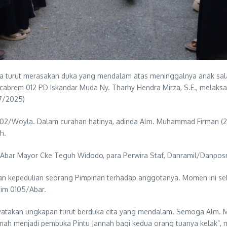
ta turut merasakan duka yang mendalam atas meninggalnya anak sal
oorcabrem 012 PD Iskandar Muda Ny. Tharhy Hendra Mirza, S.E., mela
7/2025)
02/Woyla. Dalam curahan hatinya, adinda Alm. Muhammad Firman (2,6
h.
/Abar Mayor Cke Teguh Widodo, para Perwira Staf, Danramil/Danposra
an kepedulian seorang Pimpinan terhadap anggotanya. Momen ini sek
im 0105/Abar.
atakan ungkapan turut berduka cita yang mendalam. Semoga Alm. Mu
ah menjadi pembuka Pintu Jannah bagi kedua orang tuanya kelak”, 