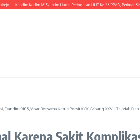
Kasdim Kodim 1615/Lotim Hadiri Peringatan HUT Ke-23 PPAD, Perkuat Sinergi 
i, Dandim 0105/Abar Bersama Ketua Persit KCK Cabang XXVIII Takziah Da
l Karena Sakit Komplika