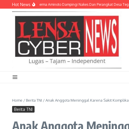
Lewati ke konten
Hot News
gahan Stunting, Serma Aminoto Dampingi Nakes Dan Perangkat Desa Tegalrejo
Home
/
Berita TNI
/
Anak Anggota Meninggal Karena Sakit Komplikas
Berita TNI
Anak Anggota Meningga