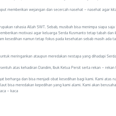
luput memberikan wejangan dan secercah nasehat – nasehat agar kit
upakan rahasia Allah SWT. Sebab, musibah bisa menimpa siapa saja 
 memberikan motivasi agar keluarga Serda Kusmanto tetap tabah dan i
 dalam kesedihan namun tetap fokus pada kesehatan sebab masih ada 
n untuk meringankan ataupun meredakan nestapa yang dihadapi Serd
entuh atas kehadiran Dandim, Ibuk Ketua Persit serta rekan – rekan 
gat berharga dan bisa menjadi obat kesedihan bagi kami. Kami atas 
aut bisa meredakan kepedihan yang kami alami. Kami akan berusaha 
aca – kaca