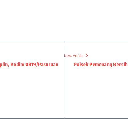
Next Article
iplin, Kodim 0819/Pasuruan
Polsek Pemenang Bersihk