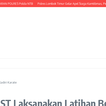
OLRES Polda NTB
Polres Lombok Timur Gelar Apel Siaga Kamtibmas, Perkuat
adiri Karate
T Laksanakan Latihan Bel