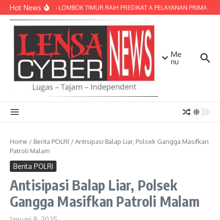
Lewati ke konten
Hot News
POLRES LOMBOK TIMUR RAIH PREDIKAT A PELAYANAN PRIMA, TERBA
Me
nu
Home
/
Berita POLRI
/
Antisipasi Balap Liar, Polsek Gangga Masifkan
Patroli Malam
Berita POLRI
Antisipasi Balap Liar, Polsek
Gangga Masifkan Patroli Malam
Januari 8, 2025