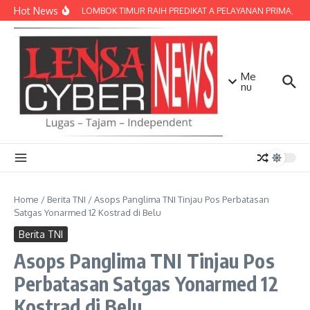
Lewati ke konten
Hot News
POLRES LOMBOK TIMUR RAIH PREDIKAT A PELAYANAN PRIMA, TERBA
Me
nu
Home
/
Berita TNI
/
Asops Panglima TNI Tinjau Pos Perbatasan
Satgas Yonarmed 12 Kostrad di Belu
Berita TNI
Asops Panglima TNI Tinjau Pos
Perbatasan Satgas Yonarmed 12
Kostrad di Belu