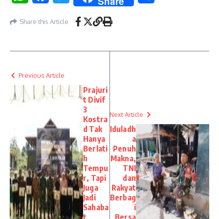
Share
Share this Article
Previous Article
Prajuri
t Divif
3
Next Article
Kostra
d Tak
Iduladh
Hanya
a
Berlati
Penuh
h
Makna,
Tempu
TNI
r, Tapi
dan
Juga
Rakyat
Jadi
Berbag
Sahaba
i
t
Bersa