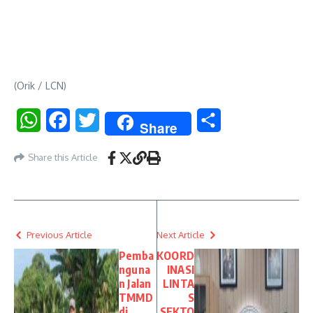
(Orik / LCN)
WhatsApp
Facebook
Twitter
Share
Share
Share this Article
Previous Article
Next Article
Pemba
KOORD
nguna
INASI
n Jalan
LINTA
TMMD
S
di
SEKTO