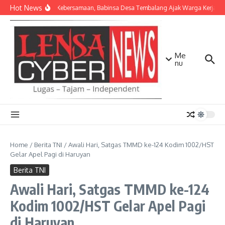
Lewati ke konten
Hot News
Pererat Kebersamaan, Babinsa Desa Tembalang Ajak Warga Kerja Bakt
Me
nu
Home
/
Berita TNI
/
Awali Hari, Satgas TMMD ke-124 Kodim 1002/HST
Gelar Apel Pagi di Haruyan
Berita TNI
Awali Hari, Satgas TMMD ke-124
Kodim 1002/HST Gelar Apel Pagi
di Haruyan