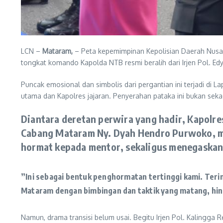
LCN – ​
Mataram,
– Peta kepemimpinan Kepolisian Daerah Nusa Te
tongkat komando Kapolda NTB resmi beralih dari Irjen Pol. Edy 
​Puncak emosional dan simbolis dari pergantian ini terjadi d
utama dan Kapolres jajaran. Penyerahan pataka ini bukan sek
​​Diantara deretan perwira yang hadir, Kapol
Cabang Mataram Ny. Dyah Hendro Purwoko, men
hormat kepada mentor, sekaligus menegaskan
​”Ini sebagai bentuk penghormatan tertinggi kami. Ter
Mataram dengan bimbingan dan taktik yang matang, hing
​Namun, drama transisi belum usai. Begitu Irjen Pol. Kalingg