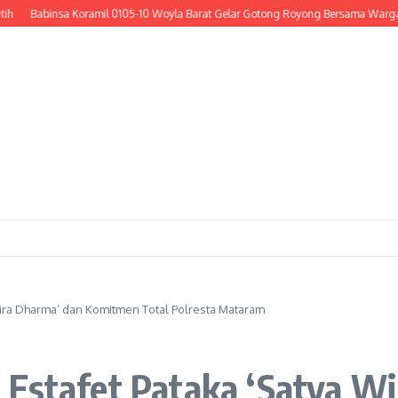
Babinsa Koramil 0105-10 Woyla Barat Gelar Gotong Royong Bersama Warga Cor Ba
 Wira Dharma’ dan Komitmen Total Polresta Mataram
 Estafet Pataka ‘Satya W