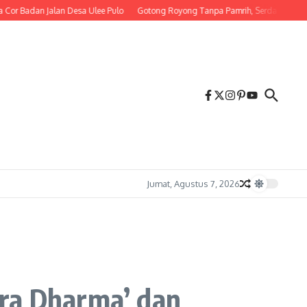
dan Jalan Desa Ulee Pulo
Gotong Royong Tanpa Pamrih, Serda M. Irwandi B
Jumat, Agustus 7, 2026
ira Dharma’ dan