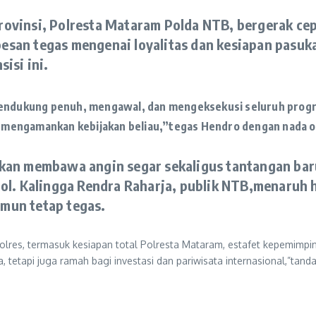
Provinsi, Polresta Mataram Polda NTB, bergerak 
san tegas mengenai loyalitas dan kesiapan pasuka
isi ini.
mendukung penuh, mengawal, dan mengeksekusi seluruh progr
ap mengamankan kebijakan beliau,”
tegas Hendro dengan nada o
akan membawa angin segar sekaligus tantangan ba
Pol. Kalingga Rendra Raharja, publik NTB,menaruh
mun tetap tegas.
kapolres, termasuk kesiapan total Polresta Mataram, estafet kepemim
tetapi juga ramah bagi investasi dan pariwisata internasional,”tand