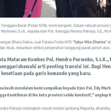
nggara Barat (Polda NTB), resmi berganti. Dalam sebuah prosesi yang
Murbowo, S.I.K., kepada Irjen Pol. Kalingga Rendra Raharja, S.E., M.H
i Lapangan Bhara Daksa, saat Pataka Polda NTB
“Satya Wira Dharma”
di
adar ritual, melainkan simbol penyerahan tanggung jawab penuh ata
resta Mataram Kombes Pol. Hendro Purwoko, S.I.K.,
ggarisbawahi arti penting transisi ini. Bagi He
 kesetiaan pada garis komando yang baru.
ima kasih mendalam kami sampaikan kepada Irjen Pol. Edy Mur
ga Kamtibmas di ibu kota provinsi selalu kondusif,” ungkap
a Rendra Raharja melangkah masuk melalui gerbang Mapolda, dinamika