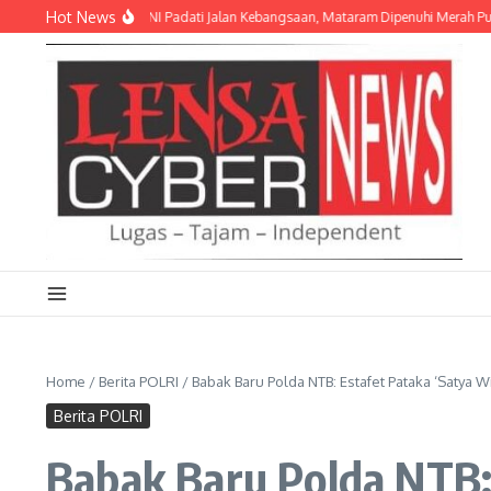
Lewati ke konten
Hot News
 Pelajar hingga TNI Padati Jalan Kebangsaan, Mataram Dipenuhi Merah Putih
Home
/
Berita POLRI
/
Babak Baru Polda NTB: Estafet Pataka ‘Satya
Berita POLRI
Babak Baru Polda NTB: