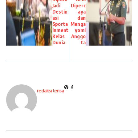
Jadi
Diperc
Destin
aya
asi
dan
Sporta
Menga
inment
yomi
Kelas
Anggo
Dunia
ta
redaksi lensa