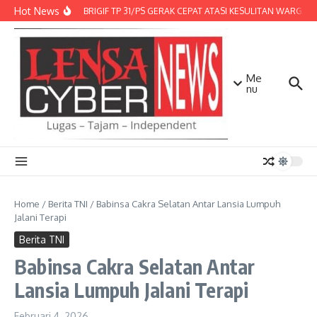
Lewati ke konten
Hot News
DENMA BRIGIF TP 31/PS GERAK CEPAT ATASI KESULITAN WARGA, D
Me
nu
Home
/
Berita TNI
/
Babinsa Cakra Selatan Antar Lansia Lumpuh
Jalani Terapi
Berita TNI
Babinsa Cakra Selatan Antar
Lansia Lumpuh Jalani Terapi
Februari 4, 2026