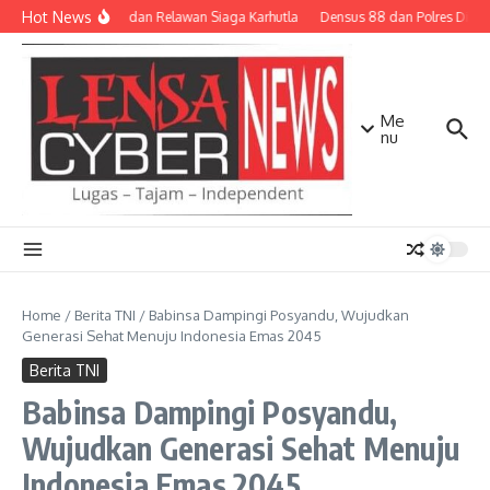
Lewati ke konten
Hot News
TNI-Polri dan Relawan Siaga Karhutla
Densus 88 dan Polres Dilibat
Me
nu
Home
/
Berita TNI
/
Babinsa Dampingi Posyandu, Wujudkan
Generasi Sehat Menuju Indonesia Emas 2045
Berita TNI
Babinsa Dampingi Posyandu,
Wujudkan Generasi Sehat Menuju
Indonesia Emas 2045