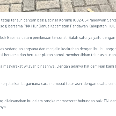
tetap terjalin dengan baik Babinsa Koramil 1002-05/Pandawan Ser
sos) bersama PKK Hilir Banua Kecamatan Pandawan Kabupaten Hulu 
ok Babinsa dalam pembinaan teritorial. Salah satunya yaitu denga
mas sedang anjangsana dan menjalin keakraban dengan ibu-ibu anggota
bersama dan bertukar pikiran sambil membersihkan telur asin usaha
a masyarakat wilayah binaannya. Dengan adanya hal demikian kami bi
 menjelaskan bagaimana cara membuat telur asin, dengan usaha sem
yang dilaksanakan itu dalam rangka mempererat hubungan baik TNI 
snya