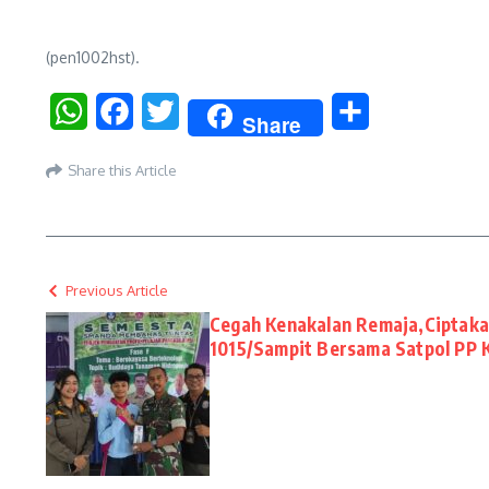
(pen1002hst).
WhatsApp
Facebook
Twitter
Share
Share
Share this Article
Previous Article
Cegah Kenakalan Remaja,Ciptak
1015/Sampit Bersama Satpol PP 