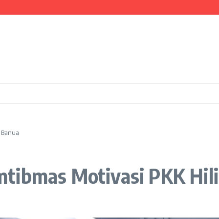
g Aksi Donor Darah
taram Dipenuhi Merah Putih
ong Bersama Warga Cor Badan Jalan Desa Ulee Pulo
r Banua
tibmas Motivasi PKK Hil