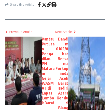
Share this Article
Previous Article
Next Article
Pantau
Dandi
Putusa
m
n
0105/A
Penga
bar
dilan,
Bersa
PN
ma
Matara
Forkop
m
imda
Gelar
Aceh
WASM
Barat
AT di
Hadiri
Lapas
Acara
Lombo
Kendu
k Barat
ri
Blang