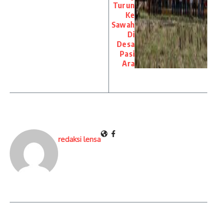
Turun
Ke
Sawah
Di
Desa
Pasi
Ara
redaksi lensa