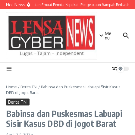
Lewati ke konten
Hot News
TNI AD dan Empat Pemda Sepakati Pengelolaan Sampah Berbasis Tek
Me
nu
Home
/
Berita TNI
/
Babinsa dan Puskesmas Labuapi Sisir Kasus
DBD di Jogot Barat
Berita TNI
Babinsa dan Puskesmas Labuapi
Sisir Kasus DBD di Jogot Barat
April 22, 2025