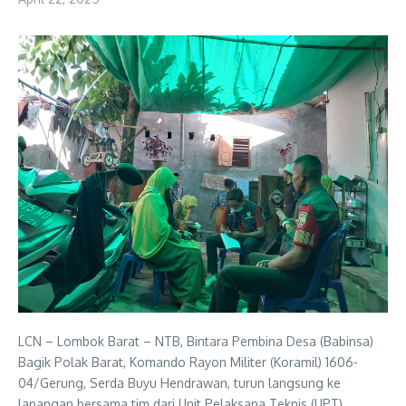
LCN – Lombok Barat – NTB, Bintara Pembina Desa (Babinsa)
Bagik Polak Barat, Komando Rayon Militer (Koramil) 1606-
04/Gerung, Serda Buyu Hendrawan, turun langsung ke
lapangan bersama tim dari Unit Pelaksana Teknis (UPT)