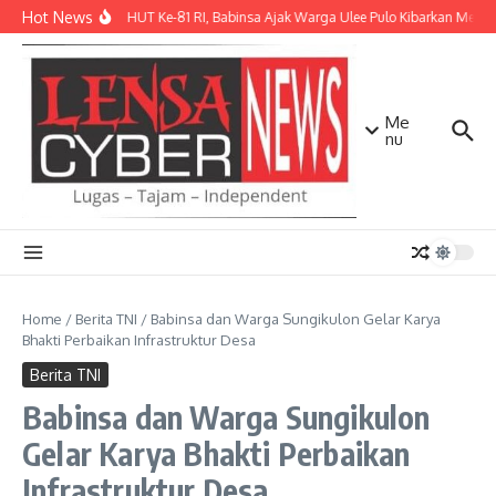
Lewati ke konten
Hot News
Sambut HUT Ke-81 RI, Babinsa Ajak Warga Ulee Pulo Kibarkan Merah P
Me
nu
Home
/
Berita TNI
/
Babinsa dan Warga Sungikulon Gelar Karya
Bhakti Perbaikan Infrastruktur Desa
Berita TNI
Babinsa dan Warga Sungikulon
Gelar Karya Bhakti Perbaikan
Infrastruktur Desa