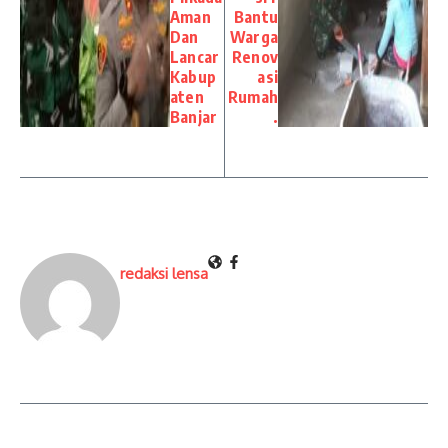
Aman
Bantu
Dan
Warga
Lancar
Renov
Kabup
asi
aten
Rumah
Banjar
.
redaksi lensa