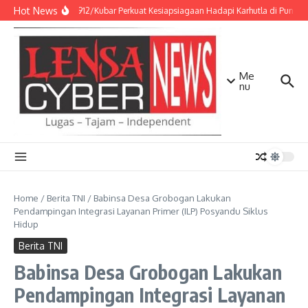
Lewati ke konten
Hot News
Kodim 0912/Kubar Perkuat Kesiapsiagaan Hadapi Karhutla di Punca
Me
nu
Home
/
Berita TNI
/
Babinsa Desa Grobogan Lakukan
Pendampingan Integrasi Layanan Primer (ILP) Posyandu Siklus
Hidup
Berita TNI
Babinsa Desa Grobogan Lakukan
Pendampingan Integrasi Layanan