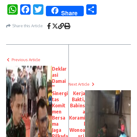
WhatsApp
Facebook
Twitter
Share
Share
Share this Article
Previous Article
Deklar
asi
Damai
Next Article
”
Sinergi
Kerja
tas
Bakti,
Komit
Babins
men
a
Bersa
Korami
ma
l
Jaga
Wonoa
Pilkada
sri