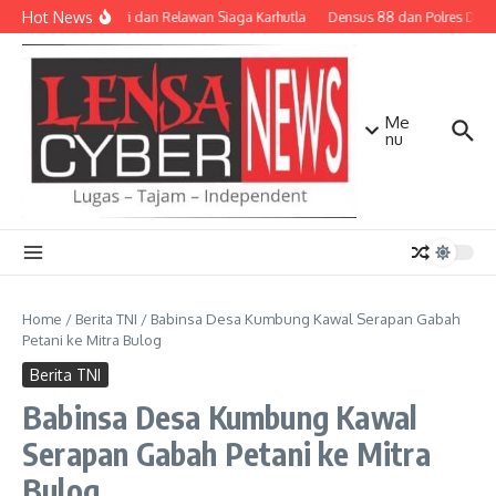
Lewati ke konten
Hot News
TNI-Polri dan Relawan Siaga Karhutla
Densus 88 dan Polres Diliba
Me
nu
Home
/
Berita TNI
/
Babinsa Desa Kumbung Kawal Serapan Gabah
Petani ke Mitra Bulog
Berita TNI
Babinsa Desa Kumbung Kawal
Serapan Gabah Petani ke Mitra
Bulog