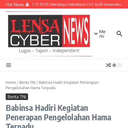
Lewati ke konten
Hot News
Danbrigif TP 31/PS: Meriahnya Perlombaan HUT Ke-81 Kemerdekaan R
Me
nu
Home
/
Berita TNI
/
Babinsa Hadiri Kegiatan Penerapan
Pengelolahan Hama Terpadu
Berita TNI
Babinsa Hadiri Kegiatan
Penerapan Pengelolahan Hama
Terpadu