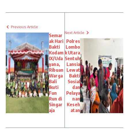
Previous Article
Next Article
Semar
ak Hari
Polres
Bakti
Lombo
Kodam
k Utara
IX/Uda
Sentuh
yana,
Lansia
Ribuan
Lewat
Warga
Bakti
Bali
Sosial
Ikuti
dan
Fun
Pelaya
Run di
nan
Singar
Keseh
aja
atan