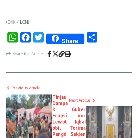
(Orik / LCN)
WhatsApp
Facebook
Twitter
Share
Share
Share this Article
Previous Article
Tinjau
Next Article
Dampa
k
Guber
Erupsi
nur
Lewot
Iqbal
obi,
Terima
Pangd
Sekjen