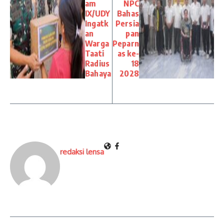
am
NPC
IX/UDY
Bahas
Ingatk
Persia
an
pan
Warga
Peparn
Taati
as ke-
Radius
18
Bahaya
2028
redaksi lensa