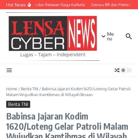
Lewati ke konten
Hot News
TNI-Polri dan Relawan Siaga Karhutla
Densus 88 dan Polres Diliba
Me
nu
Home
/
Berita TNI
/
Babinsa Jajaran Kodim 1620/Loteng Gelar Patroli
Malam Wujudkan Kamtibmas di Wilayah Binaan
Berita TNI
Babinsa Jajaran Kodim
1620/Loteng Gelar Patroli Malam
Wujudkan Kamtibmas di Wilayah