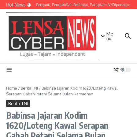
Lewati ke konten
Hot News
Amanah Berganti, Pengabdian Berlanjut, Pangdam IV/Diponegoro Pim
Me
nu
Home
/
Berita TNI
/
Babinsa Jajaran Kodim 1620/Loteng Kawal
Serapan Gabah Petani Selama Bulan Ramadhan
Berita TNI
Babinsa Jajaran Kodim
1620/Loteng Kawal Serapan
Gabah Petani Selama Bulan