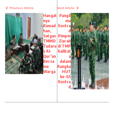
Previous Article
Next Article
Hangat
Pangli
nya
ma
Ramad
Kostra
han,
d
Satgas
Pimpin
TMMD
Ziarah
Tadaru
di TMP
s Al-
Kalibat
Qur’an
a
Bersa
dalam
ma
Rangka
Warga
HUT
ke-65
Kostra
d