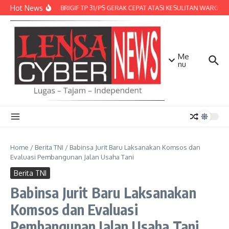
Lewati ke konten
Hot News
DENMA BRIGIF TP 31/PS GERAK CEPAT ATASI KESULITAN WARGA, D
Me
nu
Home
/
Berita TNI
/
Babinsa Jurit Baru Laksanakan Komsos dan
Evaluasi Pembangunan Jalan Usaha Tani
Berita TNI
Babinsa Jurit Baru Laksanakan
Komsos dan Evaluasi
Pembangunan Jalan Usaha Tani