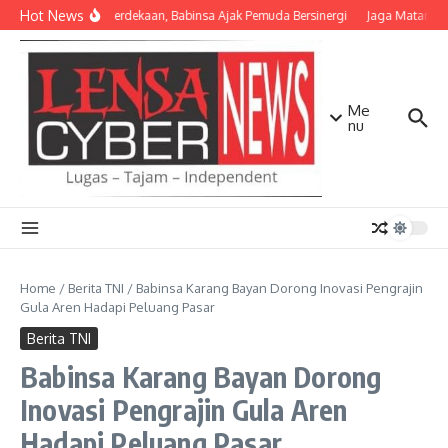
Lewati ke konten
Hot News
Semangat Kemerdekaan, Babinsa Ajak Pemuda Bersinergi
Jaga Mataram T
Me
nu
Home
/
Berita TNI
/
Babinsa Karang Bayan Dorong Inovasi Pengrajin
Gula Aren Hadapi Peluang Pasar
Berita TNI
Babinsa Karang Bayan Dorong
Inovasi Pengrajin Gula Aren
Hadapi Peluang Pasar