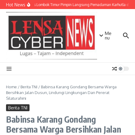
Lewati ke konten
Hot News
Kapolres Lombok Timur Pimpin Langsung Pemadaman Karhutla di K
Me
nu
Home
/
Berita TNI
/
Babinsa Karang Gondang Bersama Warga
Bersihkan Jalan Dusun, Lindungi Lingkungan Dan Pererat
Silaturahmi
Berita TNI
Babinsa Karang Gondang
Bersama Warga Bersihkan Jalan