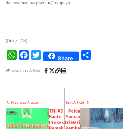
dan nyaman bagi semua,”tutupnya.
(Orik / LCN)
WhatsApp
Facebook
Twitter
Share
Share
Share this Article
Previous Article
Next Article
TNI AD
Pelda
Bantu
Suman
Proses
tri Beri
Pemak
Pembe