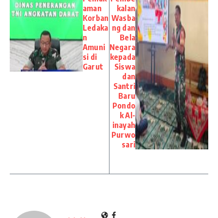
aman
kalan
Korban
Wasba
Ledaka
ng dan
n
Bela
Amuni
Negara
si di
kepada
Garut
Siswa
dan
Santri
Baru
Pondo
k Al-
inayah
Purwo
sari