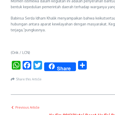
Momen istimewa dalam kegiatan ini adalah penyerahan bantua
bentuk kepedulian pemerintah daerah terhadap warganya yang
Babinsa Serda Idham Khalik menyampaikan bahwa keikutserta
hubungan antara aparat kewilayahan dengan masyarakat. Keg
terjaga,”pungkasnya.
(Orik / LCN)
WhatsApp
Facebook
Twitter
Share
Share
Share this Article
Previous Article