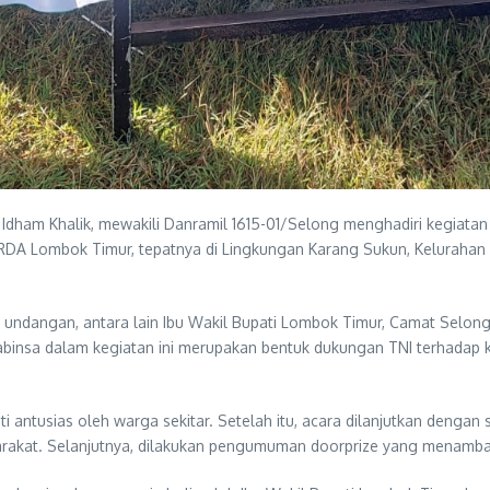
dham Khalik, mewakili Danramil 1615-01/Selong menghadiri kegiatan
RDA Lombok Timur, tepatnya di Lingkungan Karang Sukun, Keluraha
mu undangan, antara lain Ibu Wakil Bupati Lombok Timur, Camat Selo
Babinsa dalam kegiatan ini merupakan bentuk dukungan TNI terhad
 antusias oleh warga sekitar. Setelah itu, acara dilanjutkan denga
arakat. Selanjutnya, dilakukan pengumuman doorprize yang menamba