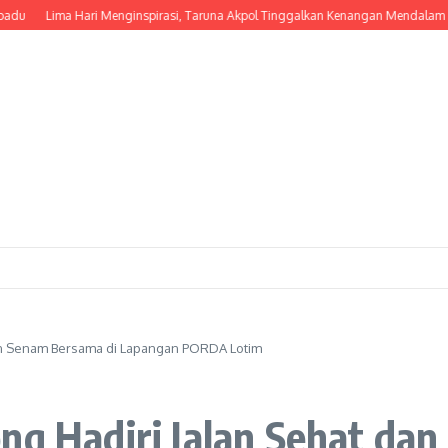
Lima Hari Menginspirasi, Taruna Akpol Tinggalkan Kenangan Mendalam
Sambu
dan Senam Bersama di Lapangan PORDA Lotim
ng Hadiri Jalan Sehat da