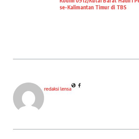
Kodim 0912/Kutai Barat Hadiri 
se-Kalimantan Timur di TBS
redaksi lensa