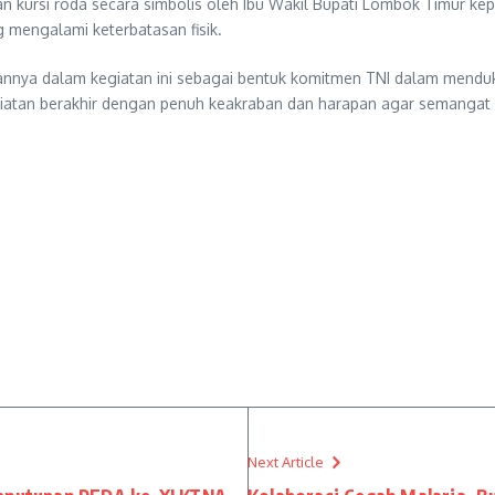
n kursi roda secara simbolis oleh Ibu Wakil Bupati Lombok Timur ke
 mengalami keterbatasan fisik.
annya dalam kegiatan ini sebagai bentuk komitmen TNI dalam mend
iatan berakhir dengan penuh keakraban dan harapan agar semangat 
Next Article