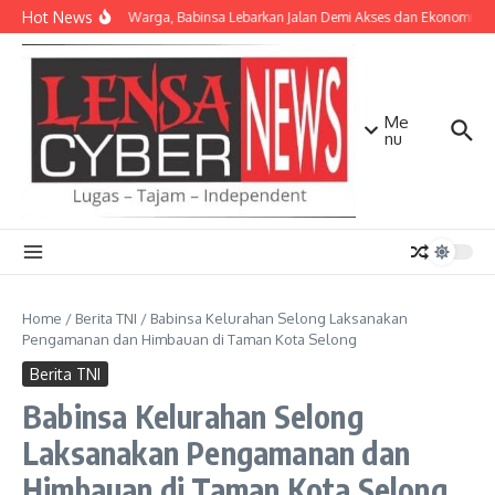
Lewati ke konten
Hot News
Bersama Warga, Babinsa Lebarkan Jalan Demi Akses dan Ekonomi Ma
Me
nu
Home
/
Berita TNI
/
Babinsa Kelurahan Selong Laksanakan
Pengamanan dan Himbauan di Taman Kota Selong
Berita TNI
Babinsa Kelurahan Selong
Laksanakan Pengamanan dan
Himbauan di Taman Kota Selong