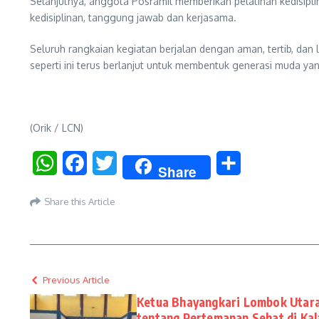
Selanjutnya, anggota Posramil memberikan pelatihan kedisipli
kedisiplinan, tanggung jawab dan kerjasama.
Seluruh rangkaian kegiatan berjalan dengan aman, tertib, dan
seperti ini terus berlanjut untuk membentuk generasi muda yang
(Orik / LCN)
WhatsApp
Facebook
Twitter
Share
Share
Share this Article
Previous Article
Ketua Bhayangkari Lombok Utara 
tentang Pertemanan Sehat di Kal