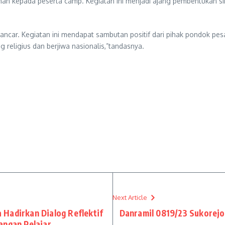
nan kepada peserta camp. Kegiatan ini menjadi ajang pembentukan sika
 lancar. Kegiatan ini mendapat sambutan positif dari pihak pondok p
 religius dan berjiwa nasionalis,”tandasnya.
Next Article
Hadirkan Dialog Reflektif
Danramil 0819/23 Sukorejo
angan Pelajar