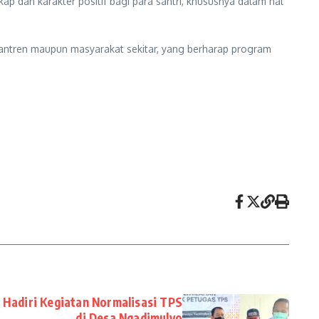
p dan karakter positif bagi para santri, khususnya dalam hal
esantren maupun masyarakat sekitar, yang berharap program
 Hadiri Kegiatan Normalisasi TPS
di Desa Ngadimulyo