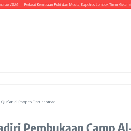
26
Perkuat Kemitraan Polri dan Media, Kapolres Lombok Timur Gelar Silatura
l-Qur’an di Ponpes Darussomad
diri Pembukaan Camp Al-