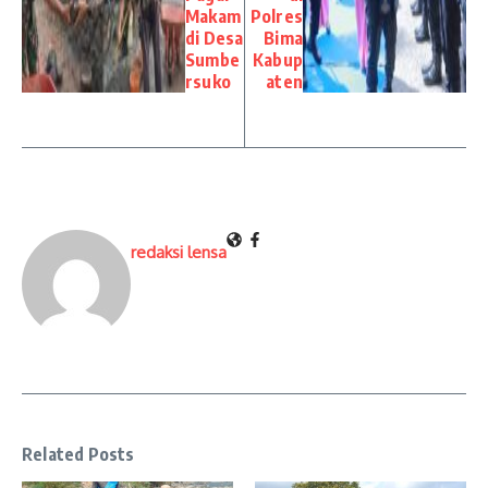
Makam
Polres
di Desa
Bima
Sumbe
Kabup
rsuko
aten
redaksi lensa
Related Posts