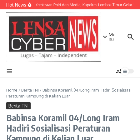
Lewati ke konten
Hot News
Perkuat Kemitraan Polri dan Media, Kapolres Lombok Timur Gelar Si
Me
nu
Home
/
Berita TNI
/
Babinsa Koramil 04/Long Iram Hadiri Sosialisasi
Peraturan Kampung di Kelian Luar
Berita TNI
Babinsa Koramil 04/Long Iram
Hadiri Sosialisasi Peraturan
Kampung di Kelian Luar