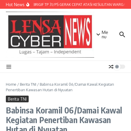
Lewati ke konten
Hot News
DENMA BRIGIF TP 31/PS GERAK CEPAT ATASI KESULITAN WARGA, DI
Me
nu
Home
/
Berita TNI
/
Babinsa Koramil 06/Damai Kawal Kegiatan
Penertiban Kawasan Hutan di Nyuatan
Berita TNI
Babinsa Koramil 06/Damai Kawal
Kegiatan Penertiban Kawasan
Hutan di Nyuatan