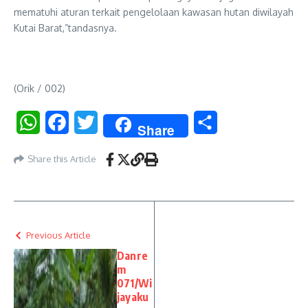
mematuhi aturan terkait pengelolaan kawasan hutan diwilayah
Kutai Barat,”tandasnya.
(Orik / 002)
WhatsApp
Facebook
Twitter
Share
Share
Share this Article
Previous Article
Danre
m
071/Wi
jayaku