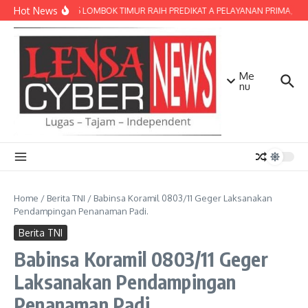
Lewati ke konten
Hot News
POLRES LOMBOK TIMUR RAIH PREDIKAT A PELAYANAN PRIMA, TERB
Me
nu
Home
/
Berita TNI
/
Babinsa Koramil 0803/11 Geger Laksanakan
Pendampingan Penanaman Padi.
Berita TNI
Babinsa Koramil 0803/11 Geger
Laksanakan Pendampingan
Penanaman Padi.