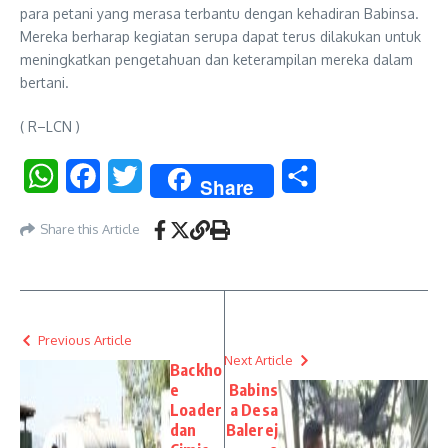
para petani yang merasa terbantu dengan kehadiran Babinsa.
Mereka berharap kegiatan serupa dapat terus dilakukan untuk
meningkatkan pengetahuan dan keterampilan mereka dalam
bertani.
( R–LCN )
WhatsApp
Facebook
Twitter
Share
Share
Share this Article
Previous Article
Next Article
Backho
e
Babins
Loader
a Desa
dan
Balerej