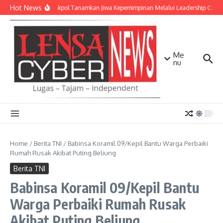
Lewati ke konten
Hot News
Taruna Akpol Tanamkan Jiwa Kepemimpinan Melalui Leadership Camp 
Me
nu
Home
/
Berita TNI
/
Babinsa Koramil 09/Kepil Bantu Warga Perbaiki
Rumah Rusak Akibat Puting Beliung
Berita TNI
Babinsa Koramil 09/Kepil Bantu
Warga Perbaiki Rumah Rusak
Akibat Puting Beliung