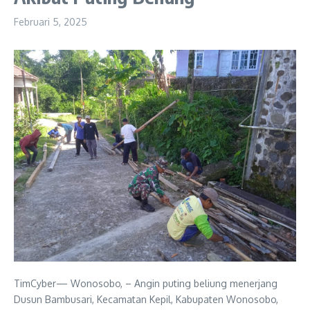
Februari 5, 2025
TimCyber— Wonosobo, – Angin puting beliung menerjang
Dusun Bambusari, Kecamatan Kepil, Kabupaten Wonosobo,