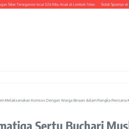
er Terorganisir Incar 526 Ribu Anak di Lombok Timur
Sidak Spontan di Tengah 
slim Melaksanakan Komsos Dengan Warga Binaan dalam Rangka Rencana Keg
matiga Sertu Buchari Mu