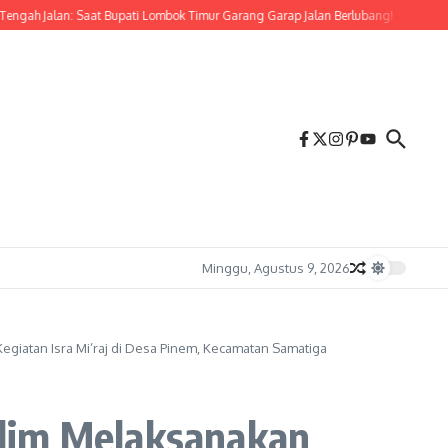
Jalan: Saat Bupati Lombok Timur Garang Garap Jalan Berlubang!
Semangat Keme
Minggu, Agustus 9, 2026
iatan Isra Mi’raj di Desa Pinem, Kecamatan Samatiga
slim Melaksanakan