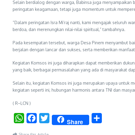
Selain berdialog dengan warga, Babinsa juga menyampaikan ber
peringatan keagamaan, tetapi juga momentum untuk memperer
“Dalam peringatan Isra Mi’raj nanti, kami mengajak seluruh w
berdoa, dan merenungkan nilai-nilai spiritual,” tambahnya.
Pada kesempatan tersebut, warga Desa Pinem menyambut baik i
berjalan dengan lancar dan sukses, serta memberikan manfaat 
Kegiatan Komsos ini juga diharapkan dapat memberikan dukun
yang baik, berbagai permasalahan yang ada di masyarakat dapat
Selain itu, kegiatan Komsos ini juga merupakan upaya untuk m
kegiatan seperti ini, hubungan harmonis antara TNI dan masya
( R–LCN )
WhatsApp
Facebook
Twitter
Share
Share
Share this Article