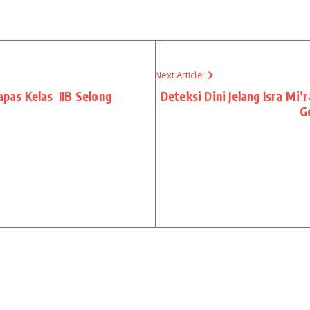
Next Article
apas Kelas IIB Selong
Deteksi Dini Jelang Isra Mi
G