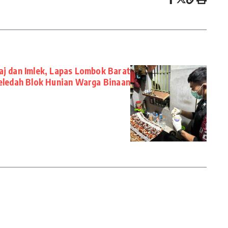
’raj dan Imlek, Lapas Lombok Barat
eledah Blok Hunian Warga Binaan