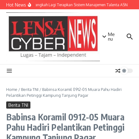
Lewati ke konten
Hot News
NTB Selangkah Lagi Terapkan Sistem Manajemen Talenta ASN
Kap
Me
nu
Home
/
Berita TNI
/
Babinsa Koramil 0912-05 Muara Pahu Hadiri
Pelantikan Petinggi Kampung Tanjung Pagar
Berita TNI
Babinsa Koramil 0912-05 Muara
Pahu Hadiri Pelantikan Petinggi
Kampung Tanjung Pagar