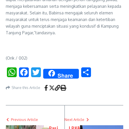
menjaga kebersamaan serta meningkatkan pelayanan kepada
masyarakat. Selain itu, Babinsa mengajak seluruh elemen
masyarakat untuk terus menjaga keamanan dan ketertiban
wilayah guna menciptakan situasi yang kondusif di Kampung
Tanjung Pagar,”tandasnya.
(Orik / 002)
WhatsApp
Facebook
Twitter
Share
Share
Share this Article
Previous Article
Next Article
Pasi
LPKA