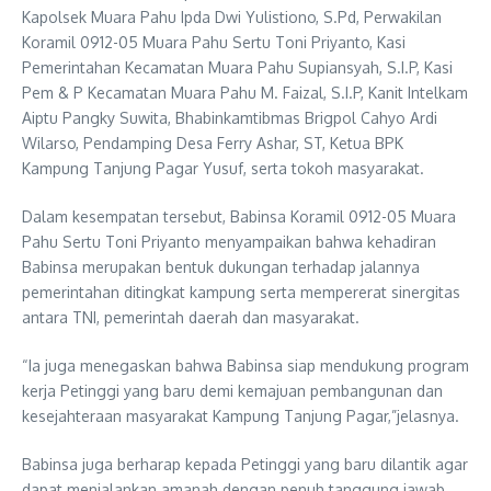
Kapolsek Muara Pahu Ipda Dwi Yulistiono, S.Pd, Perwakilan
Koramil 0912-05 Muara Pahu Sertu Toni Priyanto, Kasi
Pemerintahan Kecamatan Muara Pahu Supiansyah, S.I.P, Kasi
Pem & P Kecamatan Muara Pahu M. Faizal, S.I.P, Kanit Intelkam
Aiptu Pangky Suwita, Bhabinkamtibmas Brigpol Cahyo Ardi
Wilarso, Pendamping Desa Ferry Ashar, ST, Ketua BPK
Kampung Tanjung Pagar Yusuf, serta tokoh masyarakat.
Dalam kesempatan tersebut, Babinsa Koramil 0912-05 Muara
Pahu Sertu Toni Priyanto menyampaikan bahwa kehadiran
Babinsa merupakan bentuk dukungan terhadap jalannya
pemerintahan ditingkat kampung serta mempererat sinergitas
antara TNI, pemerintah daerah dan masyarakat.
“Ia juga menegaskan bahwa Babinsa siap mendukung program
kerja Petinggi yang baru demi kemajuan pembangunan dan
kesejahteraan masyarakat Kampung Tanjung Pagar,”jelasnya.
Babinsa juga berharap kepada Petinggi yang baru dilantik agar
dapat menjalankan amanah dengan penuh tanggung jawab,