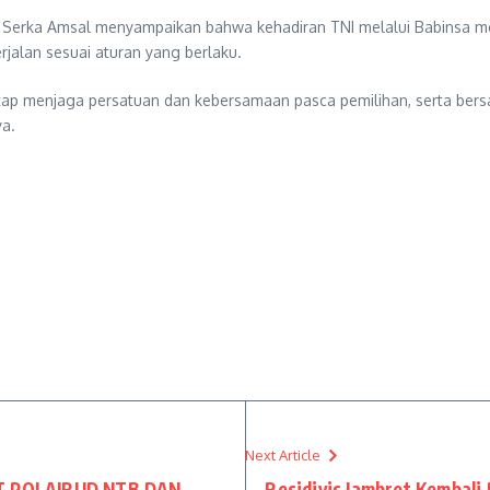
 Serka Amsal menyampaikan bahwa kehadiran TNI melalui Babinsa m
jalan sesuai aturan yang berlaku.
tap menjaga persatuan dan kebersamaan pasca pemilihan, serta ber
a.
Next Article
 POLAIRUD NTB DAN
Residivis Jambret Kembali