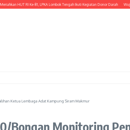
an HUT RI Ke-81, LPKA Lombok Tengah Ikuti Kegiatan Donor Darah
Wujud Keped
milihan Ketua Lembaga Adat Kampung Siram Makmur
10/Bongan Monitoring Pe