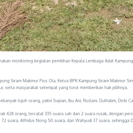
anakan monitoring kegiatan pemilihan Kepala Lembaga Adat Kampun
 Kampung Siram Makmur Pius Ola, Ketua BPK Kampung Siram Makmur Si
 serta masyarakat setempat yang turut memberikan hak pilihnya.
anyak tujuh orang, yakni Supian, Ibu Ani, Ruslani, Dulhalim, Dicki C
ak 428 orang, tercatat 335 suara sah dan 2 suara rusak, dengan pero
dra 72 suara, Alfridus Nong 50 suara, dan Wahyudi 37 suara, sehingga