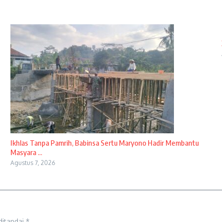
Ikhlas Tanpa Pamrih, Babinsa Sertu Maryono Hadir Membantu
Masyara ...
Agustus 7, 2026
ditandai
*