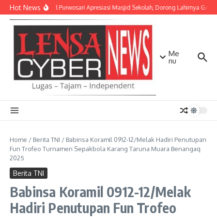
Lewati ke konten
Hot News
Danramil Purwosari Apresiasi Masjid Sekolah, Dorong Lahirnya Gener
Me
nu
Home
/
Berita TNI
/
Babinsa Koramil 0912-12/Melak Hadiri Penutupan
Fun Trofeo Turnamen Sepakbola Karang Taruna Muara Benangaq
2025
Berita TNI
Babinsa Koramil 0912-12/Melak
Hadiri Penutupan Fun Trofeo