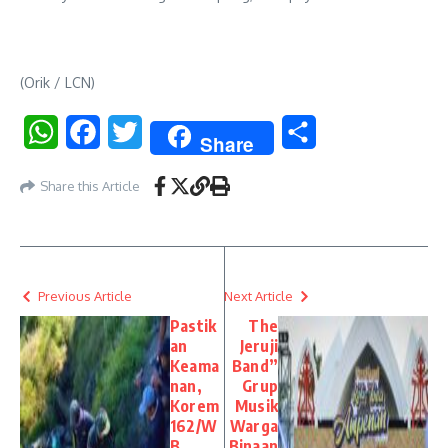
(Orik / LCN)
WhatsApp
Facebook
Twitter
Share
Share
Share this Article
Previous Article
Next Article
Pastik
The
an
Jeruji
Keama
Band”
nan,
Grup
Korem
Musik
162/W
Warga
B
Binaan