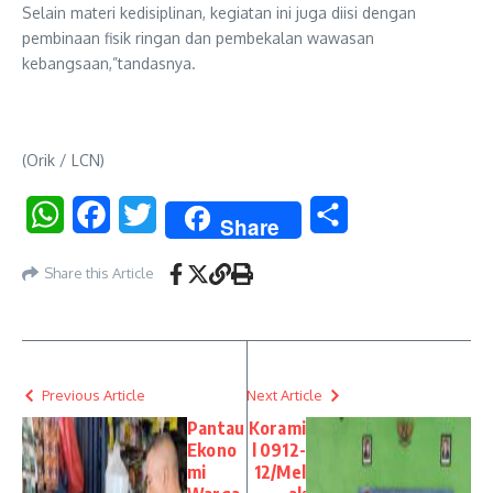
Selain materi kedisiplinan, kegiatan ini juga diisi dengan
pembinaan fisik ringan dan pembekalan wawasan
kebangsaan,”tandasnya.
(Orik / LCN)
WhatsApp
Facebook
Twitter
Share
Share
Share this Article
Previous Article
Next Article
Pantau
Korami
Ekono
l 0912-
mi
12/Mel