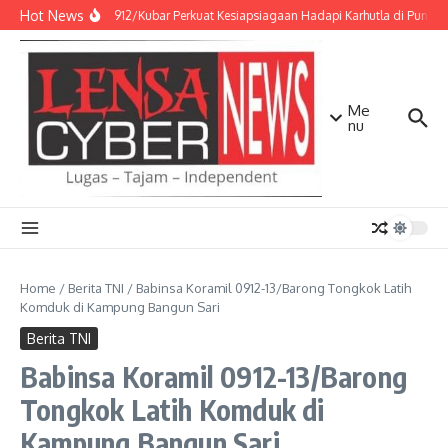
Lewati ke konten
Hot News
Kodim 0912/Kubar Perkuat Kesiapsiagaan Hadapi Karhutla di Punca
Me
nu
Home
/
Berita TNI
/
Babinsa Koramil 0912-13/Barong Tongkok Latih
Komduk di Kampung Bangun Sari
Berita TNI
Babinsa Koramil 0912-13/Barong
Tongkok Latih Komduk di
Kampung Bangun Sari