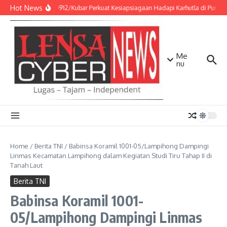
Lewati ke konten
Hot News
Kodim 0912/Kubar Perkuat Kesiapsiagaan Hadapi Karhutla di Punca
Me
nu
Home
/
Berita TNI
/
Babinsa Koramil 1001-05/Lampihong Dampingi
Linmas Kecamatan Lampihong dalam Kegiatan Studi Tiru Tahap II di
Tanah Laut
Berita TNI
Babinsa Koramil 1001-
05/Lampihong Dampingi Linmas