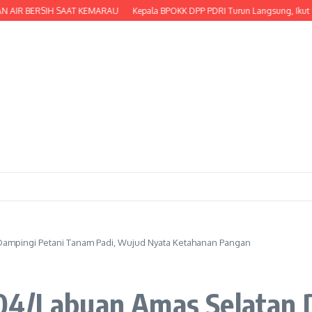
R BERSIH SAAT KEMARAU
Kepala BPOKK DPP PDRI Turun Langsung, Ikut Serta 
Dampingi Petani Tanam Padi, Wujud Nyata Ketahanan Pangan
-04/Labuan Amas Selatan 