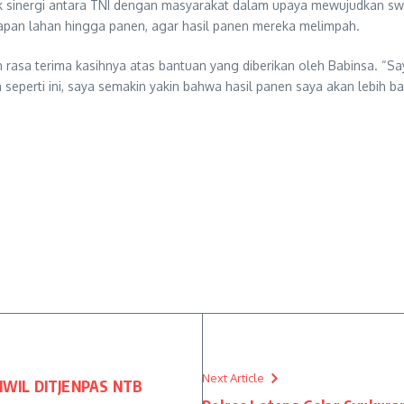
k sinergi antara TNI dengan masyarakat dalam upaya mewujudkan swa
iapan lahan hingga panen, agar hasil panen mereka melimpah.
 rasa terima kasihnya atas bantuan yang diberikan oleh Babinsa. “S
erti ini, saya semakin yakin bahwa hasil panen saya akan lebih ba
Next Article
NWIL DITJENPAS NTB