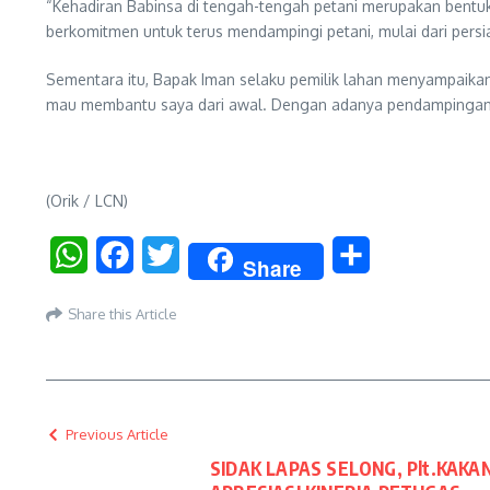
“Kehadiran Babinsa di tengah-tengah petani merupakan bentu
berkomitmen untuk terus mendampingi petani, mulai dari pers
Sementara itu, Bapak Iman selaku pemilik lahan menyampaikan
mau membantu saya dari awal. Dengan adanya pendampingan sep
(Orik / LCN)
WhatsApp
Facebook
Twitter
Share
Share
Share this Article
Previous Article
SIDAK LAPAS SELONG, Plt.KAKA