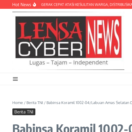
Lewati ke konten
Hot News
A BRIGIF TP 31/PS GERAK CEPAT ATASI KESULITAN WARGA, DISTRIBUSIKAN AI
Home
/
Berita TNI
/
Babinsa Koramil 1002-04/Labuan Amas Selatan 
Berita TNI
Babinsa Koramil 1002