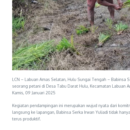
LCN – Labuan Amas Selatan, Hulu Sungai Tengah – Babinsa Se
seorang petani di Desa Tabu Darat Hulu, Kecamatan Labuan A
Kamis, 09 Januari 2025
Kegiatan pendampingan ini merupakan wujud nyata dari komi
langsung ke lapangan, Babinsa Serka Irwan Yuliadi tidak han
terus produktif.