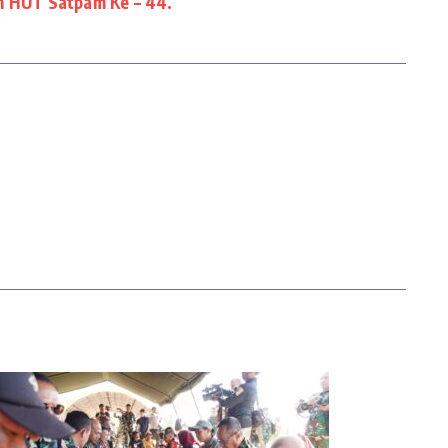
n HUT Satpam Ke – 44.