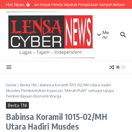
Lewati ke konten
Hot News
TNI AD dan Empat Pemda Sepakati Pengelolaan Sampah Berbasis Tek
Me
nu
Home
/
Berita TNI
/
Babinsa Koramil 1015-02/MH Utara Hadiri
Musdes Pembentukan Koperasi “Merah Putih” sebagai Upaya
Pemberdayaan Ekonomi Warga
Berita TNI
Babinsa Koramil 1015-02/MH
Utara Hadiri Musdes