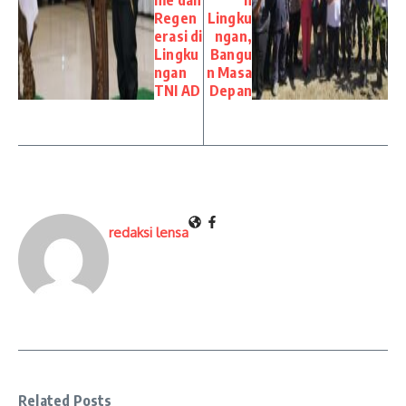
Regen
Lingku
erasi di
ngan,
Lingku
Bangu
ngan
n Masa
TNI AD
Depan
redaksi lensa
Related Posts