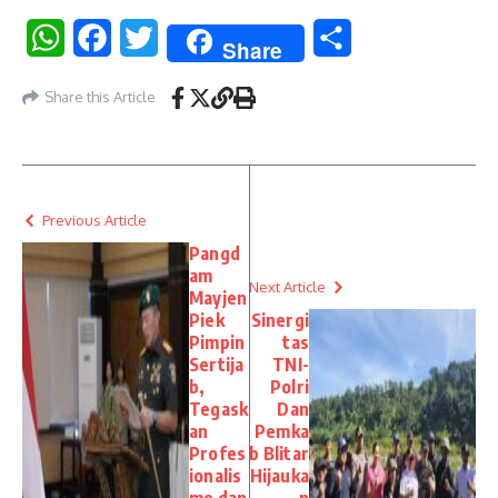
WhatsApp
Facebook
Twitter
Share
Share
Share this Article
Previous Article
Pangd
am
Next Article
Mayjen
Piek
Sinergi
Pimpin
tas
Sertija
TNI-
b,
Polri
Tegask
Dan
an
Pemka
Profes
b Blitar
ionalis
Hijauka
me dan
n