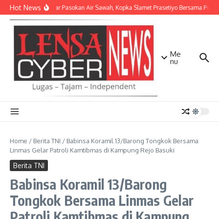
Lewati ke konten
Hot News
Perlancar Pasokan Air Sawah, Kopka Slamet Prasetiyo Bersama Poktan 
Me
nu
Home
/
Berita TNI
/
Babinsa Koramil 13/Barong Tongkok Bersama
Linmas Gelar Patroli Kamtibmas di Kampung Rejo Basuki
Berita TNI
Babinsa Koramil 13/Barong
Tongkok Bersama Linmas Gelar
Patroli Kamtibmas di Kampung