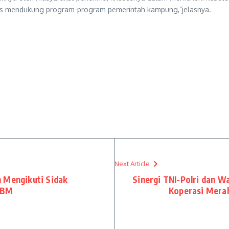
rus mendukung program-program pemerintah kampung,”jelasnya.
Next Article
n Mengikuti Sidak
Sinergi TNI-Polri dan 
BBM
Koperasi Merah