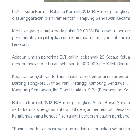
LCN – Kutai Barat – Babinsa Koramil 0912-13/Barong Tongkok,
diselenggarakan oleh Pemerintah Kampung Sendawar, Kecamat
Kegiatan yang dimulai pada pukul 09.00 WITA tersebut berte
pemerintah yang ditujukan untuk membantu masyarakat kurang
tersebut.
Adapun jumlah penerima BLT kali ini sebanyak 20 Kepala Kelua
dengan rincian per bulan sebesar Rp 300.000 per KPM. Bant
Kegiatan penyaluran BLT ini dihadiri oleh berbagai unsur pe
Barong Tongkok), Ahmad Yani (Petinggi Kampung Sendawar), Se
Kampung Sendawar), Ibu Diah Hamidah, S.Pd (Pendamping Kec
Babinsa Koramil 0912-13/Barong Tongkok, Serka Bowo Suryan
serta bentuk sinergitas antara TNI dengan pemerintah Desa
kamtibmas yang kondusif serta aktif berperan dalam pemban
“Babinsa berharap agar bantuan ini dapat digunakan sebaik-