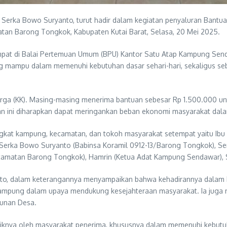
 Serka Bowo Suryanto, turut hadir dalam kegiatan penyaluran Bantu
an Barong Tongkok, Kabupaten Kutai Barat, Selasa, 20 Mei 2025.
mpat di Balai Pertemuan Umum (BPU) Kantor Satu Atap Kampung Send
 mampu dalam memenuhi kebutuhan dasar sehari-hari, sekaligus seb
rga (KK). Masing-masing menerima bantuan sebesar Rp 1.500.000 untuk
uan ini diharapkan dapat meringankan beban ekonomi masyarakat da
rangkat kampung, kecamatan, dan tokoh masyarakat setempat yaitu Ib
rka Bowo Suryanto (Babinsa Koramil 0912-13/Barong Tongkok), Sertu 
amatan Barong Tongkok), Hamrin (Ketua Adat Kampung Sendawar), S
to, dalam keterangannya menyampaikan bahwa kehadirannya dalam ke
/kampung dalam upaya mendukung kesejahteraan masyarakat. Ia juga 
gunan Desa.
baiknya oleh masyarakat penerima, khususnya dalam memenuhi kebutu