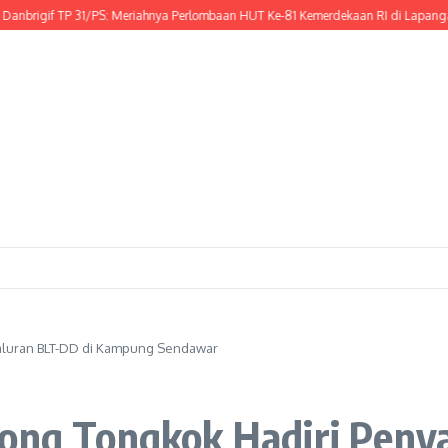
gif TP 31/PS: Meriahnya Perlombaan HUT Ke-81 Kemerdekaan RI di Lapangan Cal
yaluran BLT-DD di Kampung Sendawar
rong Tongkok Hadiri Peny