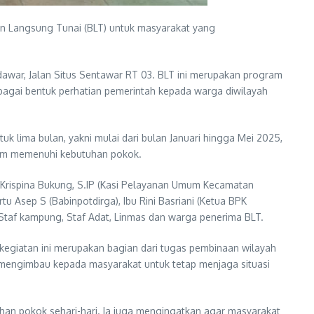
an Langsung Tunai (BLT) untuk masyarakat yang
awar, Jalan Situs Sentawar RT 03. BLT ini merupakan program
agai bentuk perhatian pemerintah kepada warga diwilayah
 lima bulan, yakni mulai dari bulan Januari hingga Mei 2025,
lam memenuhi kebutuhan pokok.
u Krispina Bukung, S.IP (Kasi Pelayanan Umum Kecamatan
Asep S (Babinpotdirga), Ibu Rini Basriani (Ketua BPK
taf kampung, Staf Adat, Linmas dan warga penerima BLT.
giatan ini merupakan bagian dari tugas pembinaan wilayah
mengimbau kepada masyarakat untuk tetap menjaga situasi
han pokok sehari-hari. Ia juga mengingatkan agar masyarakat