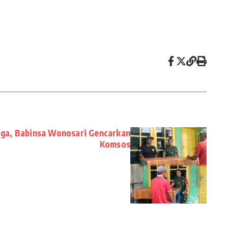
rga, Babinsa Wonosari Gencarkan
Komsos