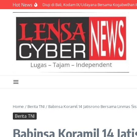
Lewati ke konten
Hot News
siagaan Bencana Diuji di Bali, Kodam IX/Udayana Bersama Kogabwilhan II Mant
Home
/
Berita TNI
/
Babinsa Koramil 14 Jatisrono Bersama Linmas S
Berita TNI
Babinsa Koramil 14 Jat