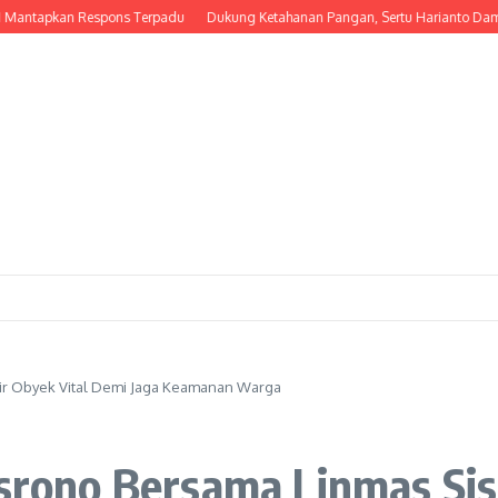
apkan Respons Terpadu
Dukung Ketahanan Pangan, Sertu Harianto Dampingi P
isir Obyek Vital Demi Jaga Keamanan Warga
isrono Bersama Linmas Sis