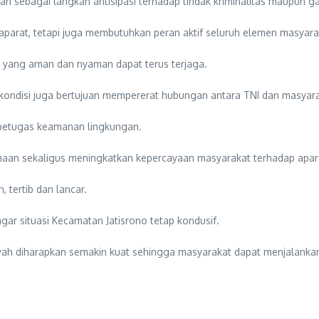
an sebagai langkah antisipasi terhadap tindak kriminalitas maupun 
arat, tetapi juga membutuhkan peran aktif seluruh elemen masyara
i yang aman dan nyaman dapat terus terjaga.
 kondisi juga bertujuan mempererat hubungan antara TNI dan masyara
petugas keamanan lingkungan.
amaan sekaligus meningkatkan kepercayaan masyarakat terhadap apa
 tertib dan lancar.
gar situasi Kecamatan Jatisrono tetap kondusif.
ah diharapkan semakin kuat sehingga masyarakat dapat menjalankan 