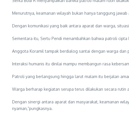
Serka Budi R menyampaikan bahwa patroli malam rutin dilakuk
Menurutnya, keamanan wilayah bukan hanya tanggung jawab ap
Dengan komunikasi yang baik antara aparat dan warga, situas
Sementara itu, Sertu Pendi menambahkan bahwa patroli cipta
Anggota Koramil tampak berdialog santai dengan warga dan 
Interaksi humanis itu dinilai mampu membangun rasa kebers
Patroli yang berlangsung hingga larut malam itu berjalan aman,
Warga berharap kegiatan serupa terus dilakukan secara rutin a
Dengan sinergi antara aparat dan masyarakat, keamanan wilay
nyaman,”pungkasnya.