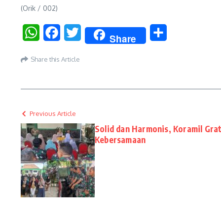
(Orik / 002)
WhatsApp
Facebook
Twitter
Share
Share
Share this Article
Previous Article
Solid dan Harmonis, Koramil Gra
Kebersamaan