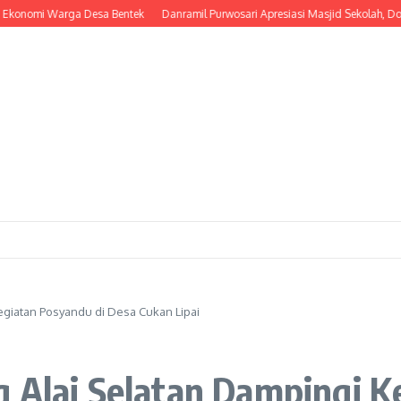
i Warga Desa Bentek
Danramil Purwosari Apresiasi Masjid Sekolah, Dorong La
egiatan Posyandu di Desa Cukan Lipai
 Alai Selatan Dampingi K