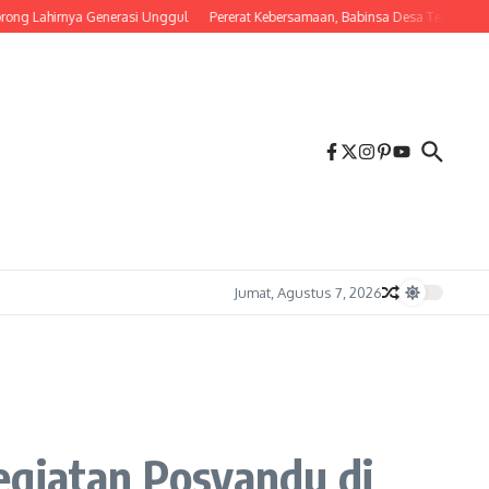
hirnya Generasi Unggul
Pererat Kebersamaan, Babinsa Desa Tembalang Ajak Wa
Jumat, Agustus 7, 2026
egiatan Posyandu di