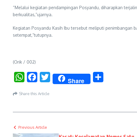
“Melalui kegiatan pendampingan Posyandu, diharapkan terjali
berkualitas,”ujarnya.
Kegiatan Posyandu Kasih Ibu tersebut meliputi penimbangan ba
setempat,”tutupnya.
(Orik / 002)
WhatsApp
Facebook
Twitter
Share
Share
Share this Article
Previous Article
Kasat: Keselamatan Nomer Satu,