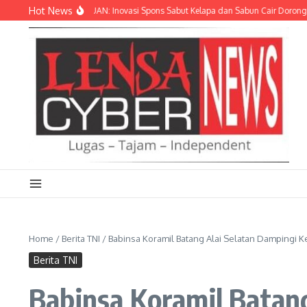
Lewati ke konten
Hot News
 LIMBAH JADI CUAN: Inovasi Spons Sabut Kelapa dan Sabun Cair Dorong Ekonom
Home
/
Berita TNI
/
Babinsa Koramil Batang Alai Selatan Dampingi K
Berita TNI
Babinsa Koramil Batang