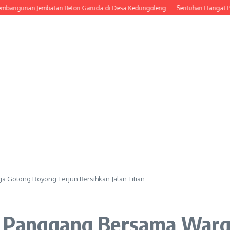
nan Jembatan Beton Garuda di Desa Kedungoleng
Sentuhan Hangat Prajurit, 
 Gotong Royong Terjun Bersihkan Jalan Titian
u Panggang Bersama War