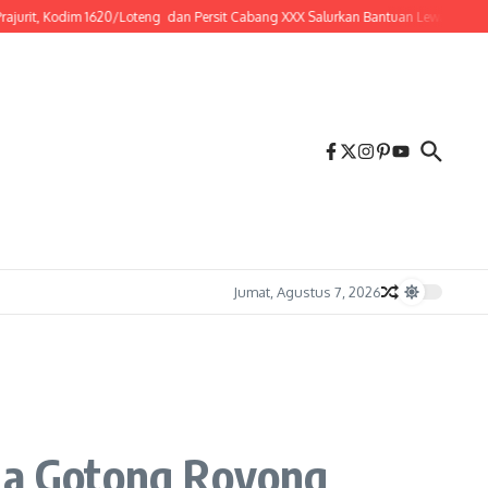
Kodim 1620/Loteng dan Persit Cabang XXX Salurkan Bantuan Lewat Jum’at Berkah
Jumat, Agustus 7, 2026
ga Gotong Royong