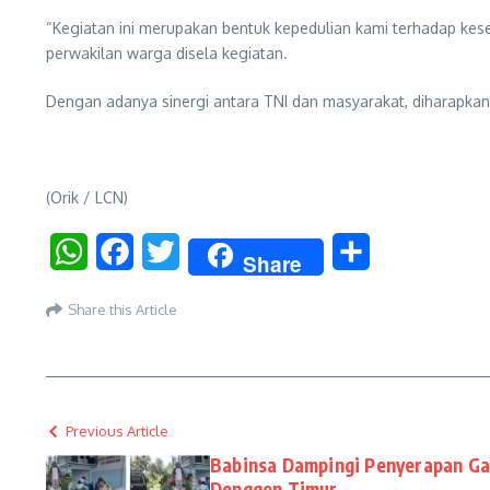
“Kegiatan ini merupakan bentuk kepedulian kami terhadap keseh
perwakilan warga disela kegiatan.
Dengan adanya sinergi antara TNI dan masyarakat, diharapkan
(Orik / LCN)
WhatsApp
Facebook
Twitter
Share
Share
Share this Article
Previous Article
Babinsa Dampingi Penyerapan Gab
Denggen Timur