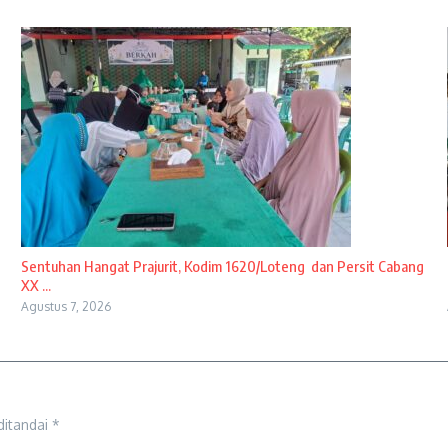
Sentuhan Hangat Prajurit, Kodim 1620/Loteng dan Persit Cabang
XX ...
Agustus 7, 2026
ditandai
*