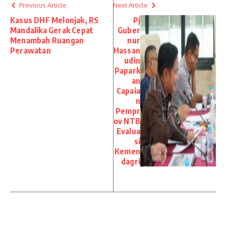
Previous Article
Next Article
Kasus DHF Melonjak, RS
Pj
Mandalika Gerak Cepat
Guber
Menambah Ruangan
nur
Perawatan
Hassan
udin
Papark
an
Capaia
n
Pempr
ov NTB
Evalua
si
Kemen
dagri