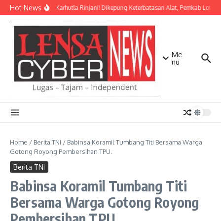
Lewati ke konten
Hot News
Darurat Karhutla Rinjani! Dikepung Keterbatasan Alat, Pemkab Lotim 
Me
nu
Home
/
Berita TNI
/
Babinsa Koramil Tumbang Titi Bersama Warga
Gotong Royong Pembersihan TPU.
Berita TNI
Babinsa Koramil Tumbang Titi
Bersama Warga Gotong Royong
Pembersihan TPU.