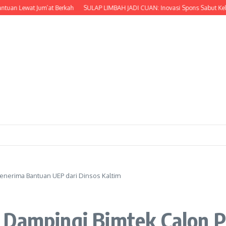
wat Jum’at Berkah
SULAP LIMBAH JADI CUAN: Inovasi Spons Sabut Kelapa dan
enerima Bantuan UEP dari Dinsos Kaltim
 Dampingi Bimtek Calon 