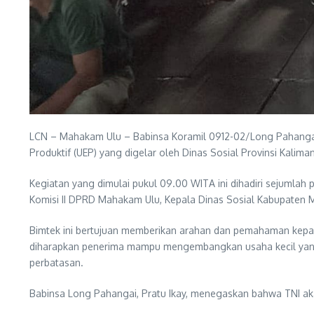
LCN – Mahakam Ulu – Babinsa Koramil 0912-02/Long Pahangai
Produktif (UEP) yang digelar oleh Dinas Sosial Provinsi Kal
Kegiatan yang dimulai pukul 09.00 WITA ini dihadiri sejumlah 
Komisi II DPRD Mahakam Ulu, Kepala Dinas Sosial Kabupaten 
Bimtek ini bertujuan memberikan arahan dan pemahaman kepad
diharapkan penerima mampu mengembangkan usaha kecil yang 
perbatasan.
Babinsa Long Pahangai, Pratu Ikay, menegaskan bahwa TNI a