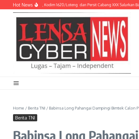
Lewati ke konten
Hot News
 Hangat Prajurit, Kodim 1620/Loteng dan Persit Cabang XXX Salurkan Bantuan Le
Home
/
Berita TNI
/
Babinsa Long Pahangai Dampingi Bimtek Calon P
Berita TNI
Babinsa Long Pahangai