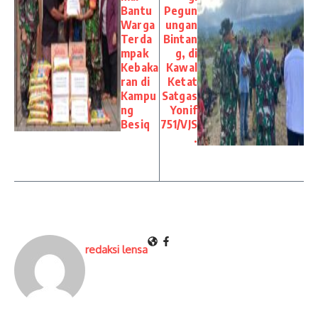
Bantu
Pegun
Warga
ungan
Terda
Bintan
mpak
g, di
Kebaka
Kawal
ran di
Ketat
Kampu
Satgas
ng
Yonif
Besiq
751/VJS
.
redaksi lensa