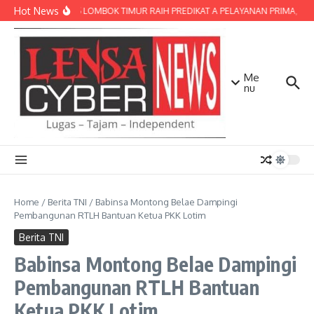
Lewati ke konten
Hot News
POLRES LOMBOK TIMUR RAIH PREDIKAT A PELAYANAN PRIMA, TERBA
Me
nu
Home
/
Berita TNI
/
Babinsa Montong Belae Dampingi
Pembangunan RTLH Bantuan Ketua PKK Lotim
Berita TNI
Babinsa Montong Belae Dampingi
Pembangunan RTLH Bantuan
Ketua PKK Lotim