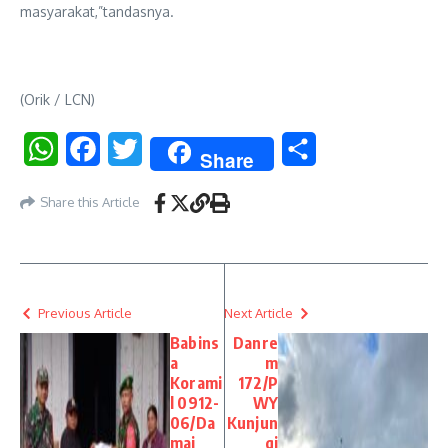
masyarakat,”tandasnya.
(Orik / LCN)
WhatsApp
Facebook
Twitter
Share
Share
Share this Article
Previous Article
Next Article
Babins
Danre
a
m
Korami
172/P
l 0912-
WY
06/Da
Kunjun
mai
gi