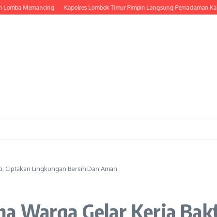
mba Memancing
Kapolres Lombok Timur Pimpin Langsung Pemadaman Karhutla
i, Ciptakan Lingkungan Bersih Dan Aman
a Warga Gelar Kerja Bakt