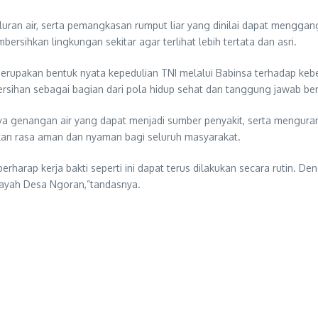
saluran air, serta pemangkasan rumput liar yang dinilai dapat men
hkan lingkungan sekitar agar terlihat lebih tertata dan asri.
 merupakan bentuk nyata kepedulian TNI melalui Babinsa terhadap k
rsihan sebagai bagian dari pola hidup sehat dan tanggung jawab be
inya genangan air yang dapat menjadi sumber penyakit, serta mengura
an rasa aman dan nyaman bagi seluruh masyarakat.
arap kerja bakti seperti ini dapat terus dilakukan secara rutin. De
ilayah Desa Ngoran,”tandasnya.