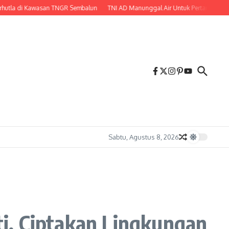
 di Kawasan TNGR Sembalun
TNI AD Manunggal Air Untuk Pertanian, Babinsa
Sabtu, Agustus 8, 2026
i, Ciptakan Lingkungan