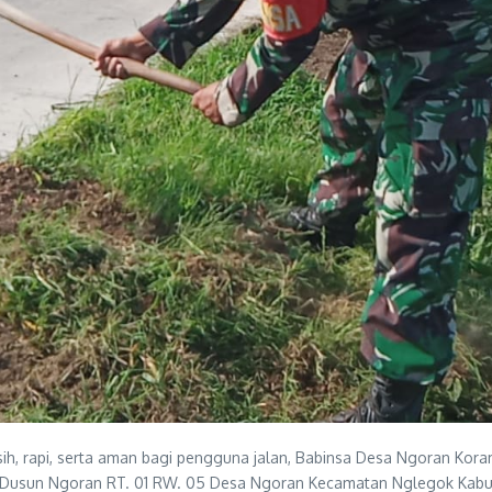
sih, rapi, serta aman bagi pengguna jalan, Babinsa Desa Ngoran Ko
i Dusun Ngoran RT. 01 RW. 05 Desa Ngoran Kecamatan Nglegok Kabupa