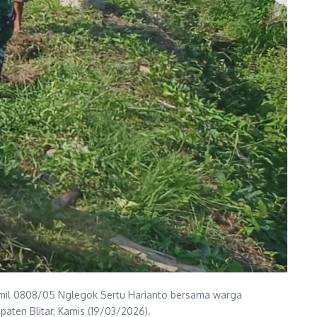
ramil 0808/05 Nglegok Sertu Harianto bersama warga
ten Blitar, Kamis (19/03/2026).