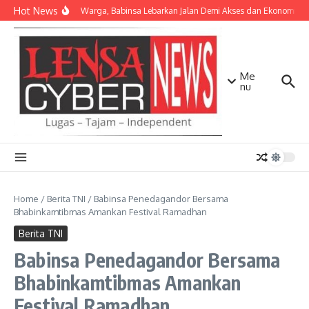
Lewati ke konten
Hot News
Bersama Warga, Babinsa Lebarkan Jalan Demi Akses dan Ekonomi Ma
Me
nu
Home
/
Berita TNI
/
Babinsa Penedagandor Bersama
Bhabinkamtibmas Amankan Festival Ramadhan
Berita TNI
Babinsa Penedagandor Bersama
Bhabinkamtibmas Amankan
Festival Ramadhan