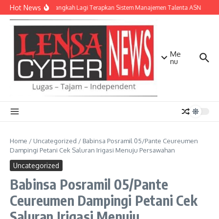
Lewati ke konten
Hot News
NTB Selangkah Lagi Terapkan Sistem Manajemen Talenta ASN
Kap
Me
nu
Home
/
Uncategorized
/
Babinsa Posramil 05/Pante Ceureumen
Dampingi Petani Cek Saluran Irigasi Menuju Persawahan
Uncategorized
Babinsa Posramil 05/Pante
Ceureumen Dampingi Petani Cek
Saluran Irigasi Menuju