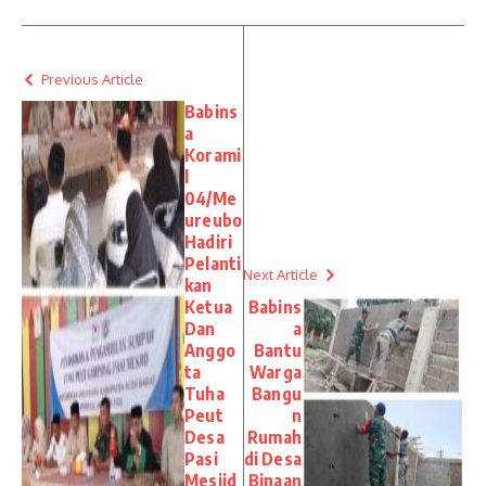
Previous Article
Babins
a
Korami
l
04/Me
ureubo
Hadiri
Pelanti
Next Article
kan
Ketua
Babins
Dan
a
Anggo
Bantu
ta
Warga
Tuha
Bangu
Peut
n
Desa
Rumah
Pasi
di Desa
Mesjid
Binaan